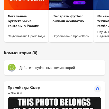
Легальные
Смотреть футбол
Финан
букмекерские
онлайн бесплатно
технол
конторы в России
гембли
Опублик
Опубликовано ПромоКоды
Опубликовано ПромоКоды
Садыко
Комментарии (0)
Добавить публичный комментарий
ПромоКоды Юмор
Шутка дня