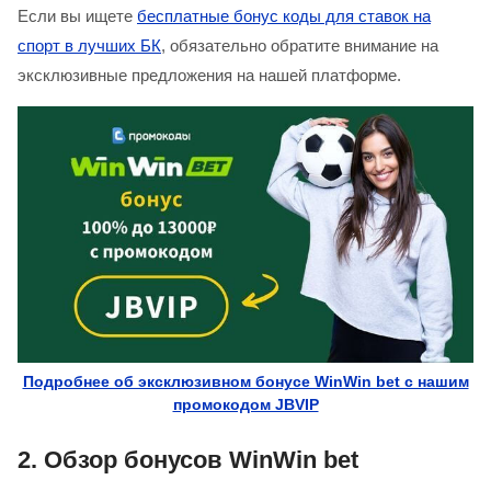
Если вы ищете
бесплатные бонус коды для ставок на
спорт в лучших БК
, обязательно обратите внимание на
эксклюзивные предложения на нашей платформе.
Подробнее об эксклюзивном бонусе WinWin bet с нашим
промокодом JBVIP
2.
Обзор бонусов WinWin bet