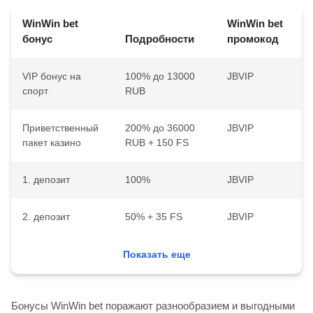
WinWin bet
WinWin bet
бонус
Подробности
промокод
VIP бонус на
100% до 13000
JBVIP
спорт
RUB
Приветственный
200% до 36000
JBVIP
пакет казино
RUB + 150 FS
1. депозит
100%
JBVIP
2. депозит
50% + 35 FS
JBVIP
3. депозит
4. депозит
25% + 50 FS
25% + 65 FS
JBVIP
JBVIP
Показать еще
Бонусы WinWin bet поражают разнообразием и выгодными