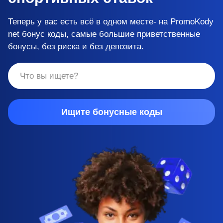
Теперь у вас есть всё в одном месте- на PromoKody
net бонус коды, самые большие приветственные
бонусы, без риска и без депозита.
Ищите бонусные коды