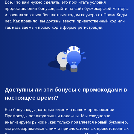
Всё, что вам нужно сделать, это прочитать условия
предоставления бонусов, зайти на сайт букмекерской конторы
и воспользоваться бесплатным кодом ваучера от ПромоКоды
net. Как правило, вы должны ввести приветственный код или
так называемый промо код в форме регистрации.
Доступны ли эти бонусы с промокодами в
настоящее время?
Все бонус-коды, которые имеем в нашем предложении
Промокоды net актуальны и надежны. Мы ежедневно
анализируем рынок и, как только появляется новый букмекер,
мы договариваемся с ним о привлекательных приветственных