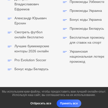
Промокоды Узбекистан
Владиславович
Ефремов
Промокоды Украина
Александр Юрьевич
Бонус коды Украина
Ерохин
Промокоды Беларусь
Смотреть футбол
онлайн бесплатно
Бесплатные промокоды
для ставок на спорт
Лучшие букмекерские
конторы 2026 онлайн
Украинская
национальная лотерея
Pro Evolution Soccer
промокод
Бонус коды Беларусь
Мы используем куки-файлы, чтобы предоставить вам лучший онлайн-опыт.
Используя наш сайт, вы соглашаетесь на их использование.
Отбросить все
Принять все