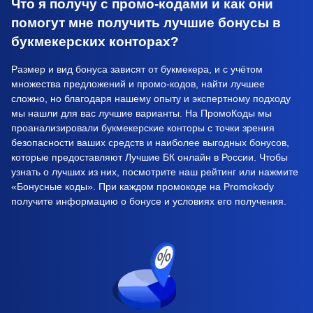
Что я получу с промо-кодами и как они
помогут мне получить лучшие бонусы в
букмекерских конторах?
Размер и вид бонуса зависят от букмекера, и с учётом
множества предложений и промо-кодов, найти лучшее
сложно, но благодаря нашему опыту и экспертному подходу
мы нашли для вас лучшие варианты. На ПромоКоды мы
проанализировали букмекерские конторы с точки зрения
безопасности ваших средств и наиболее выгодных бонусов,
которые предоставляют Лучшие БК онлайн в России. Чтобы
узнать о лучших из них, посмотрите наш рейтинг или нажмите
«Бонусные коды». При каждом промокоде на Promokody
получите информацию о бонусе и условиях его получения.