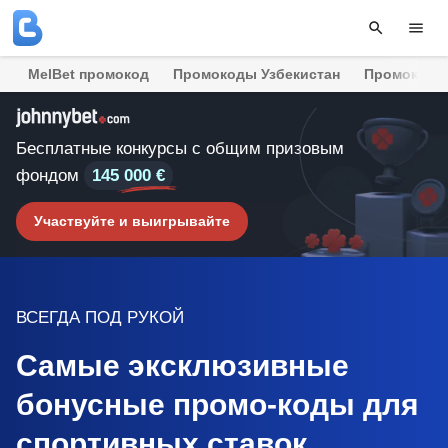
MelBet промокод
Промокоды Узбекистан
Промокоды 
Бесплатные конкурсы с общим призовым
фондом
145 000 €
Участвуйте и выигрывайте
ВСЕГДА ПОД РУКОЙ
Самые эксклюзивные
бонусные промо-коды для
спортивных ставок