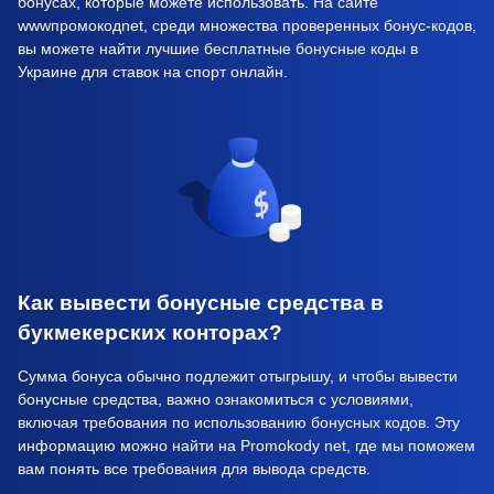
бонусах, которые можете использовать. На сайте
wwwпромокодnet, среди множества проверенных бонус-кодов,
вы можете найти лучшие бесплатные бонусные коды в
Украине для ставок на спорт онлайн.
Как вывести бонусные средства в
букмекерских конторах?
Сумма бонуса обычно подлежит отыгрышу, и чтобы вывести
бонусные средства, важно ознакомиться с условиями,
включая требования по использованию бонусных кодов. Эту
информацию можно найти на Promokody net, где мы поможем
вам понять все требования для вывода средств.