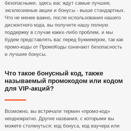
безопасными, здесь вас ждут самые лучшие,
эксклюзивные акции и бонусы - выше стандартных.
Что не менее важно, после использования нашего
дисконтного кода, вы получите нашу полную
поддержку в случае каких-либо проблем, и мы
будем представлять вас перед букмекером, так как
промо-коды от ПромоКоды означают безопасность
и лучшие бонусы.
Что такое бонусный код, также
называемый промокодом или кодом
для VIP-акций?
Возможно, вы встречали термин «промо-код»
неоднократно. Другие названия, с которыми вы
можете столкнуться: код бонуса, код ваучера или