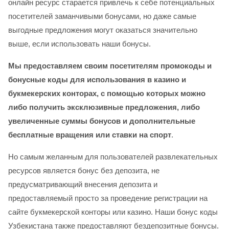
онлайн ресурс старается привлечь к себе потенциальных
посетителей заманчивыми бонусами, но даже самые
выгодные предложения могут оказаться значительно
выше, если использовать наши бонусы.
Мы предоставляем своим посетителям промокоды и
бонусные коды для использования в казино и
букмекерских конторах, с помощью которых можно
либо получить эксклюзивные предложения, либо
увеличенные суммы бонусов и дополнительные
бесплатные вращения или ставки на спорт
.
Но самым желанным для пользователей развлекательных
ресурсов является бонус без депозита, не
предусматривающий внесения депозита и
предоставляемый просто за проведение регистрации на
сайте букмекерской конторы или казино. Наши бонус коды
Узбекистана также предоставляют бездепозитные бонусы.