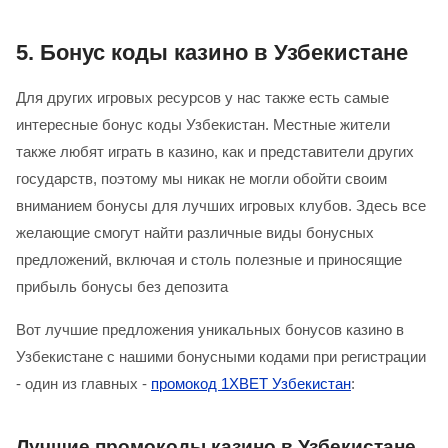
5.
Бонус коды казино в Узбекистане
Для других игровых ресурсов у нас также есть самые
интересные бонус коды Узбекистан. Местные жители
также любят играть в казино, как и представители других
государств, поэтому мы никак не могли обойти своим
вниманием бонусы для лучших игровых клубов. Здесь все
желающие смогут найти различные виды бонусных
предложений, включая и столь полезные и приносящие
прибыль бонусы без депозита
Вот лучшие предложения уникальных бонусов казино в
Узбекистане с нашими бонусными кодами при регистрации
- один из главных -
промокод 1XBET Узбекистан
:
Лучшие промокоды казино в Узбекистане