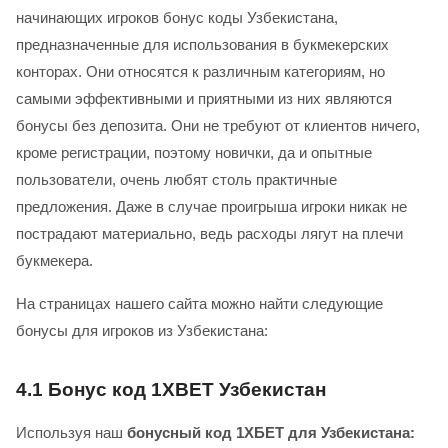
начинающих игроков бонус коды Узбекистана,
предназначенные для использования в букмекерских
конторах. Они относятся к различным категориям, но
самыми эффективными и приятными из них являются
бонусы без депозита. Они не требуют от клиентов ничего,
кроме регистрации, поэтому новички, да и опытные
пользователи, очень любят столь практичные
предложения. Даже в случае проигрыша игроки никак не
пострадают материально, ведь расходы лягут на плечи
букмекера.
На страницах нашего сайта можно найти следующие
бонусы для игроков из Узбекистана:
4.1
Бонус код 1XBET Узбекистан
Используя наш
бонусный код 1ХБЕТ для Узбекистана: