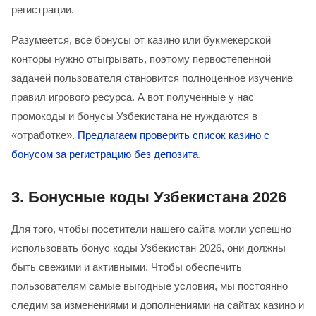
регистрации.
Разумеется, все бонусы от казино или букмекерской
конторы нужно отыгрывать, поэтому первостепенной
задачей пользователя становится полноценное изучение
правил игрового ресурса. А вот полученные у нас
промокоды и бонусы Узбекистана не нуждаются в
«отработке».
Предлагаем проверить список казино с
бонусом за регистрацию без депозита
.
3.
Бонусные коды Узбекистана 2026
Для того, чтобы посетители нашего сайта могли успешно
использовать бонус коды Узбекистан 2026, они должны
быть свежими и активными. Чтобы обеспечить
пользователям самые выгодные условия, мы постоянно
следим за изменениями и дополнениями на сайтах казино и