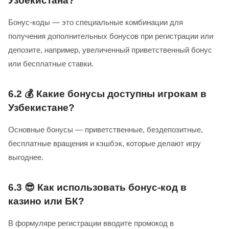
Узбекистана?
Бонус-коды — это специальные комбинации для
получения дополнительных бонусов при регистрации или
депозите, например, увеличенный приветственный бонус
или бесплатные ставки.
6.2
💰 Какие бонусы доступны игрокам в
Узбекистане?
Основные бонусы — приветственные, бездепозитные,
бесплатные вращения и кэшбэк, которые делают игру
выгоднее.
6.3
😎 Как использовать бонус-код в
казино или БК?
В формуляре регистрации вводите промокод в