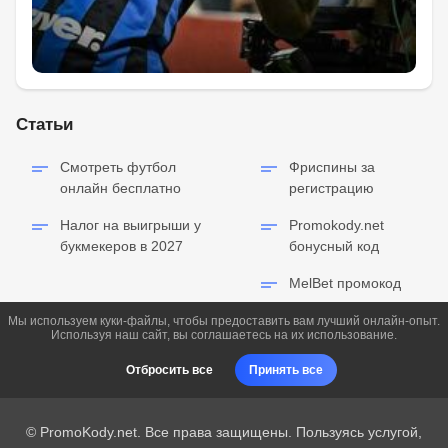
Статьи
Смотреть футбол
Фриспины за
онлайн бесплатно
регистрацию
Налог на выигрыши у
Promokody.net
букмекеров в 2027
бонусный код
MelBet промокод
Мы используем куки-файлы, чтобы предоставить вам лучший онлайн-опыт.
Используя наш сайт, вы соглашаетесь на их использование.
Отбросить все
Принять все
© PromoKody.net. Все права защищены. Пользуясь услугой,