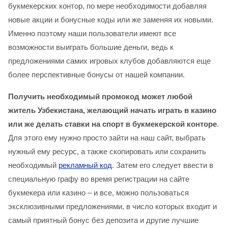
букмекерских контор, по мере необходимости добавляя
новые акции и бонусные коды или же заменяя их новыми.
Именно поэтому наши пользователи имеют все
возможности выиграть большие деньги, ведь к
предложениями самих игровых клубов добавляются еще
более перспективные бонусы от нашей компании.
Получить необходимый промокод может любой
житель Узбекистана, желающий начать играть в казино
или же делать ставки на спорт в букмекерской конторе
.
Для этого ему нужно просто зайти на наш сайт, выбрать
нужный ему ресурс, а также скопировать или сохранить
необходимый
рекламный код
. Затем его следует ввести в
специальную графу во время регистрации на сайте
букмекера или казино – и все, можно пользоваться
эксклюзивными предложениями, в число которых входит и
самый приятный бонус без депозита и другие лучшие