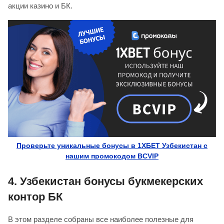
акции казино и БК.
Проверьте уникальные бонусы в 1ХБЕТ Узбекистан с
нашим промокодом BCVIP
4.
Узбекистан бонусы букмекерских
контор БК
В этом разделе собраны все наиболее полезные для