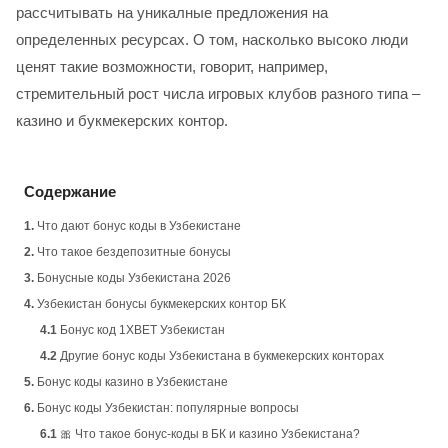
рассчитывать на уникалные предложения на
определенных ресурсах. О том, насколько высоко люди
ценят такие возможности, говорит, например,
стремительный рост числа игровых клубов разного типа –
казино и букмекерских контор.
Содержание
1.
Что дают бонус коды в Узбекистане
2.
Что такое бездепозитные бонусы
3.
Бонусные коды Узбекистана 2026
4.
Узбекистан бонусы букмекерских контор БК
4.1
Бонус код 1XBET Узбекистан
4.2
Другие бонус коды Узбекистана в букмекерских конторах
5.
Бонус коды казино в Узбекистане
6.
Бонус коды Узбекистан: популярные вопросы
6.1
🎀 Что такое бонус-коды в БК и казино Узбекистана?