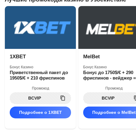
1XBET
MelBet
Бонус Казино
Бонус Казино
Приветственный пакет до
Бонус до 1750$/€ + 290
1950$/€ + 210 фриспинов
фриспинов - вейджер =
Промокод
Промокод
BCVIP
BCVIP
Подробнее о 1XBET
Подробнее о MelBet