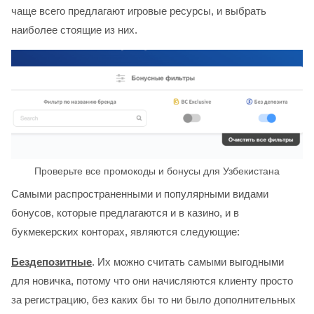
чаще всего предлагают игровые ресурсы, и выбрать
наиболее стоящие из них.
Проверьте все промокоды и бонусы для Узбекистана
Самыми распространенными и популярными видами
бонусов, которые предлагаются и в казино, и в
букмекерских конторах, являются следующие:
Бездепозитные
. Их можно считать самыми выгодными
для новичка, потому что они начисляются клиенту просто
за регистрацию, без каких бы то ни было дополнительных