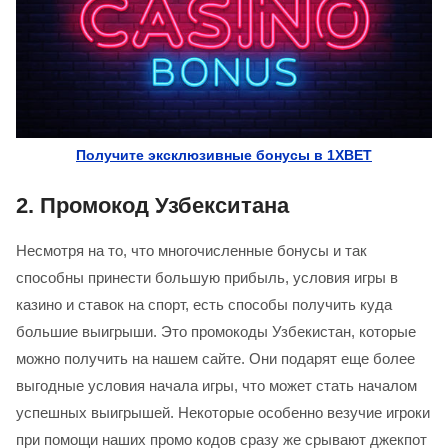
Получите эксклюзивные бонусы в 1XBET
2.
Промокод Узбекситана
Несмотря на то, что многочисленные бонусы и так
способны принести большую прибыль, условия игры в
казино и ставок на спорт, есть способы получить куда
большие выигрыши. Это промокоды Узбекистан, которые
можно получить на нашем сайте. Они подарят еще более
выгодные условия начала игры, что может стать началом
успешных выигрышей. Некоторые особенно везучие игроки
при помощи наших промо кодов сразу же срывают джекпот