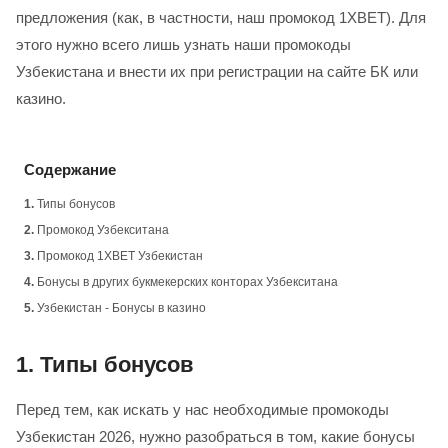
предложения (как, в частности, наш промокод 1XBET). Для
этого нужно всего лишь узнать наши промокоды
Узбекистана и внести их при регистрации на сайте БК или
казино.
Содержание
1.
Типы бонусов
2.
Промокод Узбекситана
3.
Промокод 1XBET Узбекистан
4.
Бонусы в других букмекерских конторах Узбекситана
5.
Узбекистан - Бонусы в казино
1.
Типы бонусов
Перед тем, как искать у нас необходимые промокоды
Узбекистан 2026, нужно разобраться в том, какие бонусы