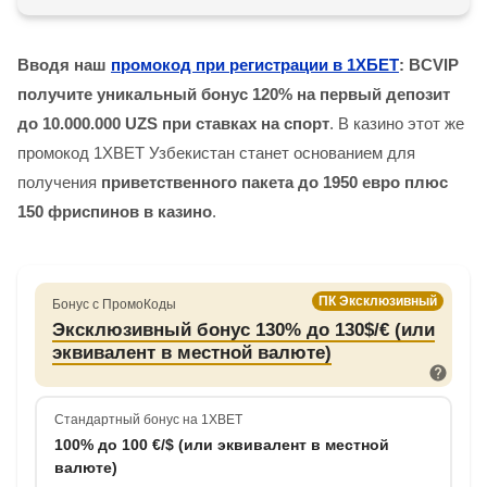
Вводя наш
промокод при регистрации в 1ХБЕТ
:
BCVIP
получите уникальный бонус 120% на первый депозит
до 10.000.000 UZS при ставках на спорт
. В казино этот же
промокод 1XBET Узбекистан станет основанием для
получения
приветственного пакета до 1950 евро плюс
150 фриспинов в казино
.
ПК Эксклюзивный
Бонус с ПромоКоды
Эксклюзивный бонус 130% до 130$/€ (или
эквивалент в местной валюте)
Стандартный бонус на 1XBET
100% до 100 €/$ (или эквивалент в местной
валюте)