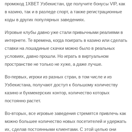
промокод 1XBET Узбекистан, где получите бонусы VIP, как
в казино, так и в разледе спорт, а также регистрационные
коды в других популярных заведениях.
Игровые клубы давно уже стали привычными реалиями в
интернете. Те времена, когда поиграть в казино или сделать
ставки на лошадиные скачки можно было в реальных
условиях, давно прошли. Но играть в виртуальном
пространстве не только не хуже, а даже лучше.
Во-первых, игроки из разных стран, в том числе и из
Узбекистана, получают доступ к большому количеству
казино и букмекерских контор, количество которых
постоянно растет.
Во-вторых, все игровые заведения стремятся привлечь как
можно большее количество новых посетителей и удержать
их, сделав постоянными клиентами. С этой целью они