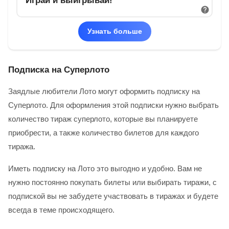
Играй и выигрывай!
Узнать больше
Подписка на Суперлото
Заядлые любители Лото могут оформить подписку на
Суперлото. Для оформления этой подписки нужно выбрать
количество тираж суперлото, которые вы планируете
приобрести, а также количество билетов для каждого
тиража.
Иметь подписку на Лото это выгодно и удобно. Вам не
нужно постоянно покупать билеты или выбирать тиражи, с
подпиской вы не забудете участвовать в тиражах и будете
всегда в теме происходящего.