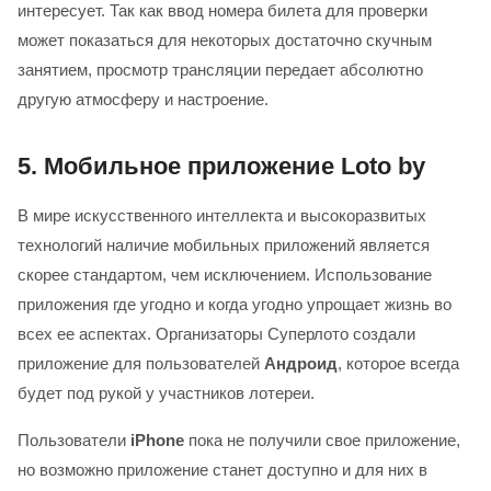
интересует. Так как ввод номера билета для проверки
может показаться для некоторых достаточно скучным
занятием, просмотр трансляции передает абсолютно
другую атмосферу и настроение.
5.
Мобильное приложение Loto by
В мире искусственного интеллекта и высокоразвитых
технологий наличие мобильных приложений является
скорее стандартом, чем исключением. Использование
приложения где угодно и когда угодно упрощает жизнь во
всех ее аспектах. Организаторы Суперлото создали
приложение для пользователей
Андроид
, которое всегда
будет под рукой у участников лотереи.
Пользователи
iPhone
пока не получили свое приложение,
но возможно приложение станет доступно и для них в