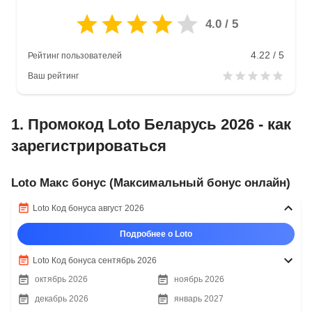
4.0
/ 5
4.22 / 5
Рейтинг пользователей
Ваш рейтинг
1.
Промокод Loto Беларусь 2026 - как
зарегистрироваться
Loto Макс бонус (Максимальный бонус онлайн)
Loto Код бонуса август 2026
Подробнее о Loto
Loto Код бонуса сентябрь 2026
октябрь 2026
ноябрь 2026
декабрь 2026
январь 2027