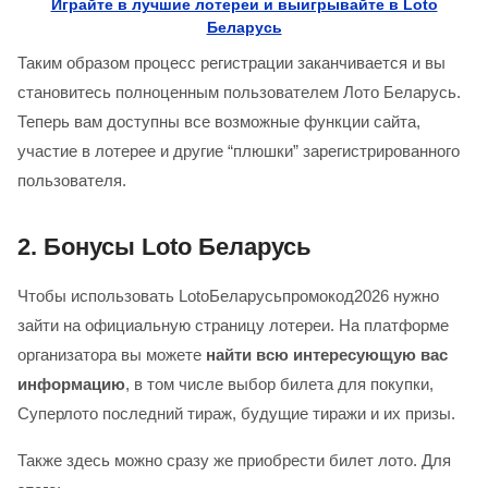
Играйте в лучшие лотереи и выигрывайте в Loto
Беларусь
Таким образом процесс регистрации заканчивается и вы
становитесь полноценным пользователем Лото Беларусь.
Теперь вам доступны все возможные функции сайта,
участие в лотерее и другие “плюшки” зарегистрированного
пользователя.
2.
Бонусы Loto Беларусь
Чтобы использовать LotoБеларусьпромокод2026 нужно
зайти на официальную страницу лотереи. На платформе
организатора вы можете
найти всю интересующую вас
информацию
, в том числе выбор билета для покупки,
Суперлото последний тираж, будущие тиражи и их призы.
Также здесь можно сразу же приобрести билет лото. Для