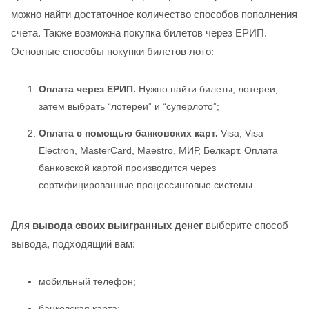
можно найти достаточное количество способов пополнения
счета. Также возможна покупка билетов через ЕРИП.
Основные способы покупки билетов лото:
Оплата через ЕРИП.
Нужно найти билеты, лотереи,
затем выбрать “лотереи” и “суперлото”;
Оплата с помощью банковских карт.
Visa, Visa
Electron, MasterCard, Maestro, МИР, Белкарт. Оплата
банковской картой производится через
сертифицированные процессинговые системы.
Для
вывода своих выигранных денег
выберите способ
вывода, подходящий вам:
мобильный телефон;
банковская карта;