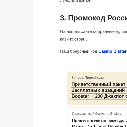
лучший вариант.
3.
Промокод Росси
На нашем сайте собранные лучш
казино страны:
Наш бонусный код
Casino Bitstar
Бонус с ПромоКоды
Приветственный пакет д
бесплатных вращений +
Booster + 200 Джекпот 
Стандартный бонус на Bitstarz
Приветственный пакет до 5
Mania + 5x Piggyz Booster 