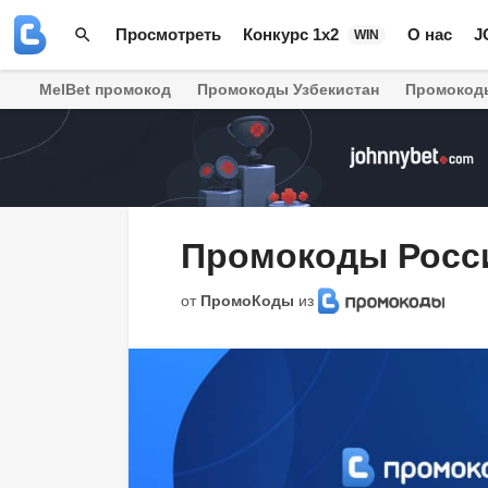
Просмотреть
Конкурс 1x2
О нас
J
WIN
MelBet промокод
Промокоды Узбекистан
Промокоды
Промокоды Росс
от
ПромоКоды
из