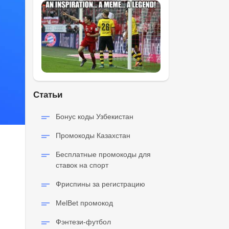
Статьи
Бонус коды Узбекистан
Промокоды Казахстан
Бесплатные промокоды для
ставок на спорт
Фриспины за регистрацию
MelBet промокод
Фэнтези-футбол