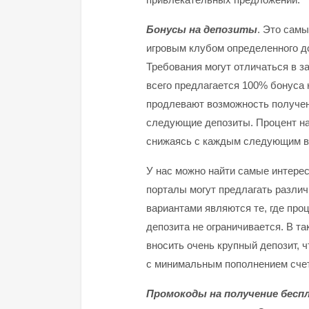
Бонусы на депозиты
. Это сам
игровым клубом определенного д
Требования могут отличаться в з
всего предлагается 100% бонуса 
продлевают возможность получен
следующие депозиты. Процент нач
снижаясь с каждым следующим в
У нас можно найти самые интере
порталы могут предлагать разли
вариантами являются те, где про
депозита не ограничивается. В т
вносить очень крупный депозит, 
с минимальным пополнением счет
Промокоды на получение бес