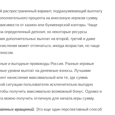
ый распространенный вариант, подразумевающий выплату
ополнительного процента на внесенную игроком сумму.
ависимости от казино или букмекерской конторы. Чаще
на определенный депозит, но некоторые ресурсы
ия дополнительных выплат на второй, третий и даже
исления может отличаться, иногда возрастая, но чаще
зносом.
сные и выгодные промокоды Россия. Разные игровые
чные уровни выплат на денежные взносы. Лучшими
цент начисления максимальный или те, где сумма
акой ситуации пользователю исключительно выгодно
чтобы получить максимально возможный бонус. Однако и
а можно получить отличную для начала игры сумму.
платных вращений
. Это еще один перспективный способ