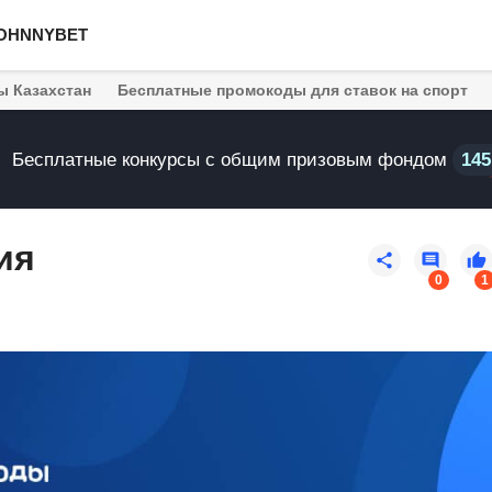
OHNNYBET
 Казахстан
Бесплатные промокоды для ставок на спорт
Бесплатные конкурсы с общим призовым фондом
145
ия
0
1