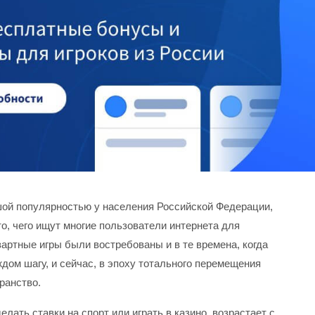
ой популярностью у населения Российской Федерации,
то, чего ищут многие пользователи интернета для
артные игры были востребованы и в те времена, когда
дом шагу, и сейчас, в эпоху тотального перемещения
ранство.
лать ставки на спорт или играть в казино, возрастает с