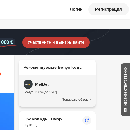
Логин
Регистрация
 000 €
Участвуйте и выигрывайте
Рекомендуемые Бонус Коды
Играйте ответственно
MelBet
Бонус 150% до 520$
Показать обзор >
ПромоКоды Юмор
Шутка дня