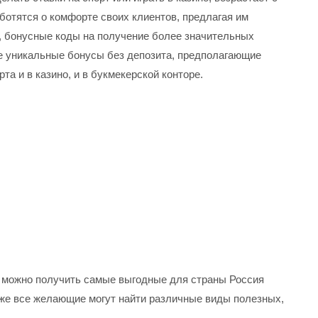
отятся о комфорте своих клиентов, предлагая им
 бонусные коды на получение более значительных
же уникальные бонусы без депозита, предполагающие
а и в казино, и в букмекерской конторе.
ожно получить самые выгодные для страны Россия
кже все желающие могут найти различные виды полезных,