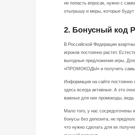
не попасть впросак, нужно с само
отыгрышу и меры, которые будут
2.
Бонусный код 
В Российской Федерации азартные
игроков постоянно растет. Естест
выгодные предложения игры. Для 
«ПРОМОКОДЫ» и получить самые 
Информация на сайте постоянно 
здесь всегда активные. А это озн
важные для них промокоды, ведь 
Мало того, у нас сосредоточены 
бонусы без депозита, не предпол
что нужно сделать для их получе