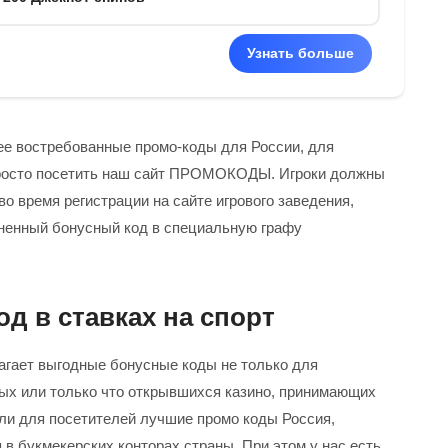
Узнать больше
ее востребованные промо-коды для России, для
просто посетить наш сайт ПРОМОКОДЫ. Игроки должны
о время регистрации на сайте игрового заведения,
ненный бонусный код в специальную графу
д в ставках на спорт
ет выгодные бонусные коды не только для
ых или только что открывшихся казино, принимающих
ли для посетителей лучшие промо коды Россия,
в букмекерских конторах страны. При этом у нас есть