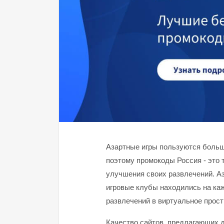
Азартные игры пользуются больш
поэтому промокоды Россия - это 
улучшения своих развлечений. Аз
игровые клубы находились на каж
развлечений в виртуальное прост
Качество сайтов, предлагающих де