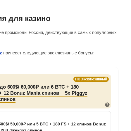
я для казино
ие промокоды Россия, действующие в самых популярных
z
принесет следующие эксклюзивные бонусы:
ПК Эксклюзивный
о 600$/ 60,000₽ или 6 BTC + 180
 12 Bonuz Mania спинов + 5x Piggyz
спинов
00$/ 50,000₽ или 5 BTC + 180 FS + 12 спинов Bonuz
+ 200 Джекпот спинов