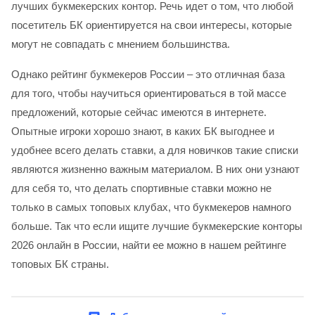
лучших букмекерских контор. Речь идет о том, что любой
посетитель БК ориентируется на свои интересы, которые
могут не совпадать с мнением большинства.
Однако рейтинг букмекеров России – это отличная база
для того, чтобы научиться ориентироваться в той массе
предложений, которые сейчас имеются в интернете.
Опытные игроки хорошо знают, в каких БК выгоднее и
удобнее всего делать ставки, а для новичков такие списки
являются жизненно важным материалом. В них они узнают
для себя то, что делать спортивные ставки можно не
только в самых топовых клубах, что букмекеров намного
больше. Так что если ищите лучшие букмекерские конторы
2026 онлайн в России, найти ее можно в нашем рейтинге
топовых БК страны.