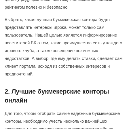
рейтингом полезно и безопасно.
Выбрать, какая лучшая букмекерская контора будет
представлять интересы игрока, может только сам
пользователь. Нашей целью является информирование
посетителей БК о том, какие преимущества есть у каждого
игрового клуба, а также освещение возможных
недостатков. А выбор, где ему делать ставки, сделает сам
клиент портала, исходя из собственных интересов и
предпочтений.
2.
Лучшие букмекерские конторы
онлайн
Для того, чтобы отобрать самые надежные букмекерские
конторы, необходимо учесть несколько важнейших
критериев, на основании которых формируется общее