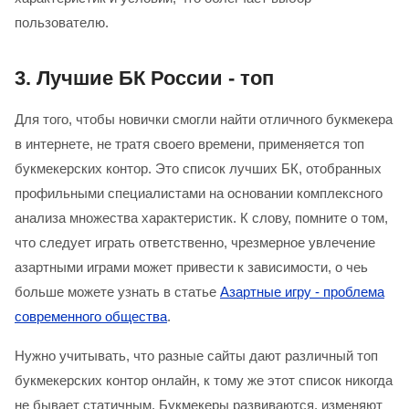
пользователю.
3.
Лучшие БК России - топ
Для того, чтобы новички смогли найти отличного букмекера
в интернете, не тратя своего времени, применяется топ
букмекерских контор. Это список лучших БК, отобранных
профильными специалистами на основании комплексного
анализа множества характеристик. К слову, помните о том,
что следует играть ответственно, чрезмерное увлечение
азартными играми может привести к зависимости, о чеь
больше можете узнать в статье
Азартные игру - проблема
современного общества
.
Нужно учитывать, что разные сайты дают различный топ
букмекерских контор онлайн, к тому же этот список никогда
не бывает статичным. Букмекеры развиваются, изменяют