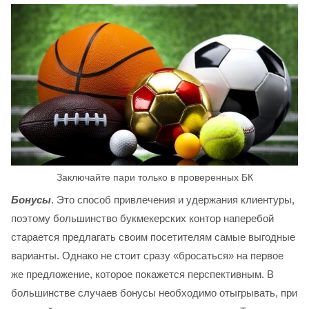
Заключайте пари только в проверенных БК
Бонусы
. Это способ привлечения и удержания клиентуры,
поэтому большинство букмекерских контор наперебой
старается предлагать своим посетителям самые выгодные
варианты. Однако не стоит сразу «бросаться» на первое
же предложение, которое покажется перспективным. В
большинстве случаев бонусы необходимо отыгрывать, при