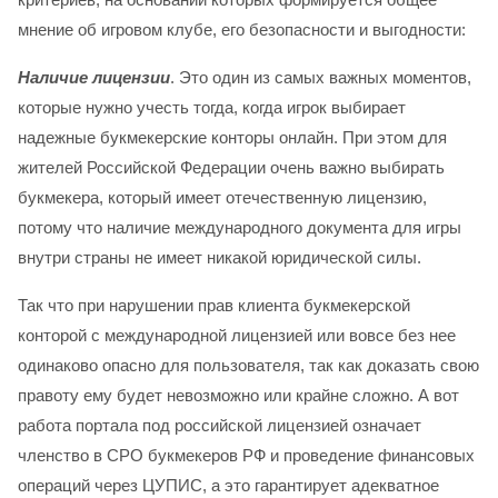
мнение об игровом клубе, его безопасности и выгодности:
Наличие лицензии
. Это один из самых важных моментов,
которые нужно учесть тогда, когда игрок выбирает
надежные букмекерские конторы онлайн. При этом для
жителей Российской Федерации очень важно выбирать
букмекера, который имеет отечественную лицензию,
потому что наличие международного документа для игры
внутри страны не имеет никакой юридической силы.
Так что при нарушении прав клиента букмекерской
конторой с международной лицензией или вовсе без нее
одинаково опасно для пользователя, так как доказать свою
правоту ему будет невозможно или крайне сложно. А вот
работа портала под российской лицензией означает
членство в СРО букмекеров РФ и проведение финансовых
операций через ЦУПИС, а это гарантирует адекватное