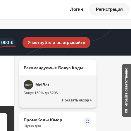
Логин
Регистрация
 000 €
Участвуйте и выигрывайте
Рекомендуемые Бонус Коды
Играйте ответственно
MelBet
Бонус 150% до 520$
Показать обзор >
ПромоКоды Юмор
Шутка дня