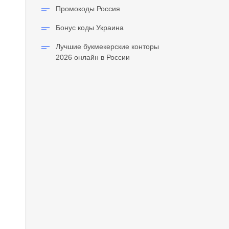
Промокоды Россия
Бонус коды Украина
Лучшие букмекерские конторы
2026 онлайн в России