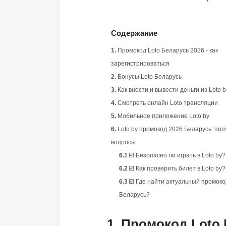
Содержание
1.
Промокод Loto Беларусь 2026 - как
зарегистрироваться
2.
Бонусы Loto Беларусь
3.
Как внести и вывести деньги из Loto 
4.
Смотреть онлайн Loto трансляции
5.
Мобильное приложение Loto by
6.
Loto by промокод 2026 Беларусь: по
вопросы
6.1
☑️ Безопасно ли играть в Loto by?
6.2
☑️ Как проверить билет в Loto by?
6.3
☑️ Где найти актуальный промоко
Беларусь?
1.
Промокод Loto Б