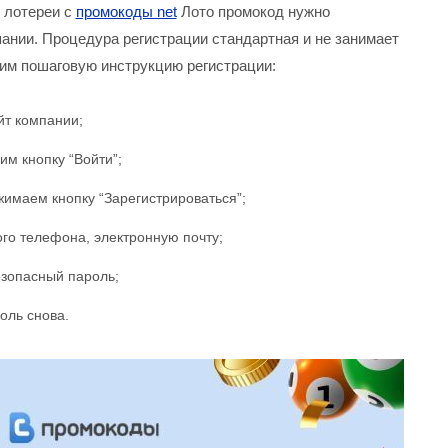
м лотереи с
промокоды net
Лото промокод нужно
пании. Процедура регистрации стандартная и не занимает
рим пошаговую инструкцию регистрации:
т компании;
им кнопку “Войти”;
имаем кнопку “Зарегистрироваться”;
го телефона, электронную почту;
зопасный пароль;
оль снова.