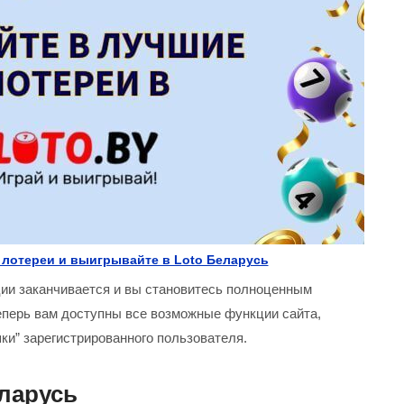
 лотереи и выигрывайте в Loto Беларусь
ции заканчивается и вы становитесь полноценным
еперь вам доступны все возможные функции сайта,
шки” зарегистрированного пользователя.
ларусь